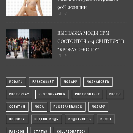
90% женщин
0
ВЫСТАВКА МОДЫ CPM
СОСТОИТСЯ 1–4 СЕНТЯБРЯ В
“КРОКУС ЭКСПО”
0
MODARU
FASHIONNET
МОДАРУ
МОДНАЯСЕТЬ
PHOTOPLAY
PHOTOGRAPHER
PHOTOGRAPHY
PHOTO
СОБЫТИЯ
MODA
RUSSIANBRANDS
МОДАРУ
НОВОСТИ
НЕДЕЛИ МОДЫ
МОДНАЯСЕТЬ
МЕСТА
FASHION
СТАТЬИ
COLLABORATION