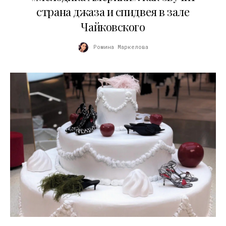
страна джаза и спидвея в зале
Чайковского
Ромина Маркелова