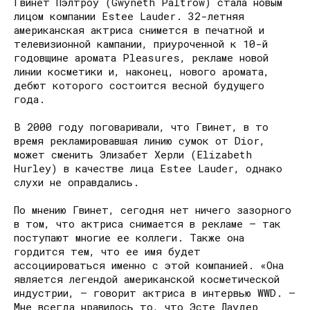
Гвинет Пэлтроу (Gwyneth Paltrow) стала новым
лицом компании Estee Lauder. 32-летняя
американская актриса снимется в печатной и
телевизионной кампании, приуроченной к 10-й
годовщине аромата Pleasures, рекламе новой
линии косметики и, наконец, нового аромата,
дебют которого состоится весной будущего
года.
В 2000 году поговаривали, что Гвинет, в то
время рекламировавшая линию сумок от Dior,
может сменить Элизабет Херли (Elizabeth
Hurley) в качестве лица Estee Lauder, однако
слухи не оправдались.
По мнению Гвинет, сегодня нет ничего зазорного
в том, что актриса снимается в рекламе – так
поступают многие ее коллеги. Также она
гордится тем, что ее имя будет
ассоциироваться именно с этой компанией. «Она
является легендой американской косметической
индустрии, – говорит актриса в интервью WWD. –
Мне всегда нравилось то, что Эсте Лаудер