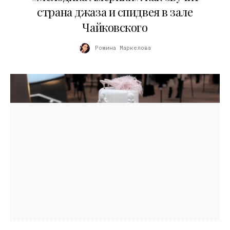
страна джаза и спидвея в зале
Чайковского
Ромина Маркелова