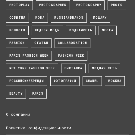
PHOTOPLAY
PHOTOGRAPHER
PHOTOGRAPHY
PHOTO
СОБЫТИЯ
MODA
RUSSIANBRANDS
МОДАРУ
НОВОСТИ
НЕДЕЛИ МОДЫ
МОДНАЯСЕТЬ
МЕСТА
FASHION
СТАТЬИ
COLLABORATION
PARIS FASHION WEEK
FASHION WEEK
NEW YORK FASHION WEEK
ВЫСТАВКА
МОДНАЯ СЕТЬ
РОССИЙСКИЕБРЕНДЫ
ФОТОГРАФИЯ
CHANEL
МОСКВА
BEAUTY
PARIS
О компании
Политика конфиденциальности