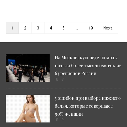
1
2
3
4
5
…
10
Next
На Московскую неделю моды
подали более тысячи заявок из
63 регионов России
0
5 ошибок при выборе нижнего
белья, которые совершают
90% женщин
0