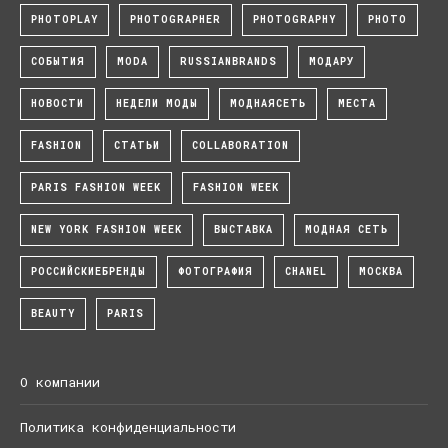
PHOTOPLAY
PHOTOGRAPHER
PHOTOGRAPHY
PHOTO
СОБЫТИЯ
MODA
RUSSIANBRANDS
МОДАРУ
НОВОСТИ
НЕДЕЛИ МОДЫ
МОДНАЯСЕТЬ
МЕСТА
FASHION
СТАТЬИ
COLLABORATION
PARIS FASHION WEEK
FASHION WEEK
NEW YORK FASHION WEEK
ВЫСТАВКА
МОДНАЯ СЕТЬ
РОССИЙСКИЕБРЕНДЫ
ФОТОГРАФИЯ
CHANEL
МОСКВА
BEAUTY
PARIS
О компании
Политика конфиденциальности