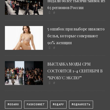
подали более тысячи заявок из
63 регионов России
0
5 ошибок при выборе нижнего
белья, которые совершают
90% женщин
0
ВЫСТАВКА МОДЫ CPM
СОСТОИТСЯ 1–4 СЕНТЯБРЯ В
“КРОКУС ЭКСПО”
0
MODARU
FASHIONNET
МОДАРУ
МОДНАЯСЕТЬ