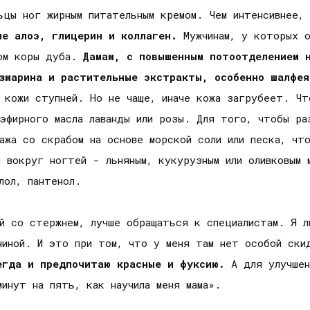
льцы ног жирным питательным кремом. Чем интенсивнее
ие алоэ, глицерин и коллаген.
Мужчинам, у которых о
ром коры дуба.
Дамам, с повышенным потоотделением 
озмарина и растительные экстракты, особенно шалфе
и кожи ступней. Но не чаще, иначе кожа загрубеет. Ч
 эфирного масла лаванды или розы. Для того, чтобы ра
ажа со скрабом на основе морской соли или песка, чт
ы вокруг ногтей - льняным, кукурузным или оливковым 
лол, пантенол.
ей со стержнем, лучше обращаться к специалистам. Я л
ниной. И это при том, что у меня там нет особой ск
егда и предпочитаю красные и фуксию.
А для улучшен
инут на пять, как научила меня мама».