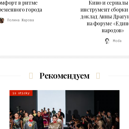
омфорт в ритме
Кино и сериалы 
ременного города
инструмент сборки
доклад Анны Драгу
Полина Жарова
на форуме «Един
народов»
Moda
Рекомендуем
is sticky