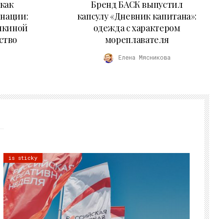
как
Бренд БАСК выпустил
 нации:
капсулу «Дневник капитана»:
нкиной
одежда с характером
ство
мореплавателя
Елена Мясникова
is sticky