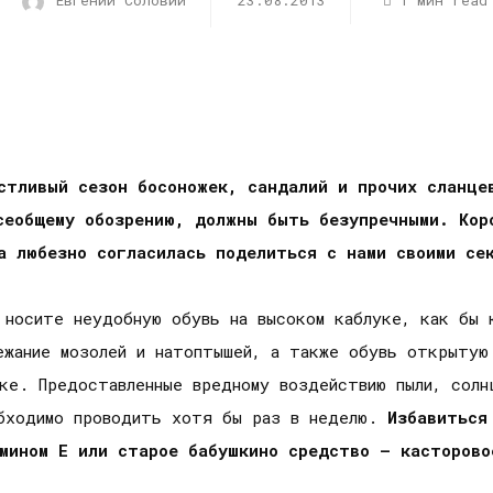
Евгений Соловий
23.08.2013
1 мин read
стливый сезон босоножек, сандалий и прочих сланце
сеобщему обозрению, должны быть безупречными. Кор
а любезно согласилась поделиться с нами своими се
носите неудобную обувь на высоком каблуке, как бы 
ежание мозолей и натоптышей, а также обувь открытую 
ке. Предоставленные вредному воздействию пыли, солн
обходимо проводить хотя бы раз в неделю.
Избавиться
мином Е или старое бабушкино средство – касторово