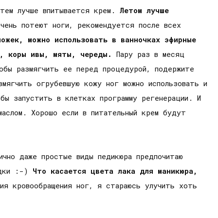
, тем лучше впитывается крем.
Летом лучше
чень потеют ноги, рекомендуется после всех
ножек, можно использовать в ванночках эфирные
я, коры ивы, мяты, череды.
Пару раз в месяц
тобы размягчить ее перед процедурой, подержите
змягчить огрубевшую кожу ног можно использовать и
обы запустить в клетках программу регенерации. И
маслом. Хорошо если в питательный крем будут
ично даже простые виды педикюра предпочитаю
идки :-)
Что касается цвета лака для маникюра,
ия кровообращения ног, я стараюсь улучить хоть