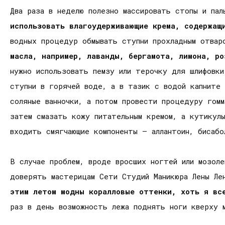
Два раза в неделю полезно массировать стопы и па
использовать влагоудерживающие крема, содержащ
водных процедур обмывать ступни прохладным отва
масла, например, лаванды, бергамота, лимона, р
нужно использовать пемзу или терочку для шлифовк
ступни в горячей воде, а в тазик с водой капните
соляные ванночки, а потом провести процедуру гомм
затем смазать кожу питательным кремом, а кутикул
входить смягчающие компоненты – аллантоин, бисабо
В случае проблем, вроде вросших ногтей или мозол
доверять мастерицам Сети Студий Маникюра Лены Ле
этим летом модны коралловые оттенки, хоть я вс
раз в день возможность лежа поднять ноги кверху м