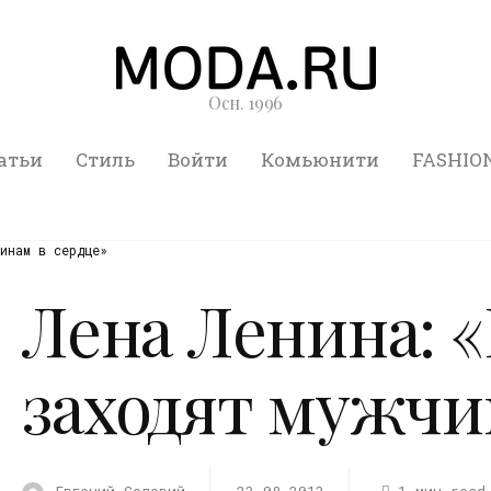
Осн. 1996
атьи
Стиль
Войти
Комьюнити
FASHIO
инам в сердце»
Лена Ленина: 
заходят мужчи