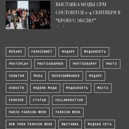
ВЫСТАВКА МОДЫ CPM
СОСТОИТСЯ 1–4 СЕНТЯБРЯ В
“КРОКУС ЭКСПО”
0
MODARU
FASHIONNET
МОДАРУ
МОДНАЯСЕТЬ
PHOTOPLAY
PHOTOGRAPHER
PHOTOGRAPHY
PHOTO
СОБЫТИЯ
MODA
RUSSIANBRANDS
МОДАРУ
НОВОСТИ
НЕДЕЛИ МОДЫ
МОДНАЯСЕТЬ
МЕСТА
FASHION
СТАТЬИ
COLLABORATION
PARIS FASHION WEEK
FASHION WEEK
NEW YORK FASHION WEEK
ВЫСТАВКА
МОДНАЯ СЕТЬ