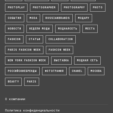
PHOTOPLAY
PHOTOGRAPHER
PHOTOGRAPHY
PHOTO
СОБЫТИЯ
MODA
RUSSIANBRANDS
МОДАРУ
НОВОСТИ
НЕДЕЛИ МОДЫ
МОДНАЯСЕТЬ
МЕСТА
FASHION
СТАТЬИ
COLLABORATION
PARIS FASHION WEEK
FASHION WEEK
NEW YORK FASHION WEEK
ВЫСТАВКА
МОДНАЯ СЕТЬ
РОССИЙСКИЕБРЕНДЫ
ФОТОГРАФИЯ
CHANEL
МОСКВА
BEAUTY
PARIS
О компании
Политика конфиденциальности