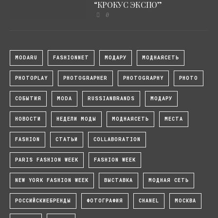
“КРОКУС ЭКСПО”
0
MODARU
FASHIONNET
МОДАРУ
МОДНАЯСЕТЬ
PHOTOPLAY
PHOTOGRAPHER
PHOTOGRAPHY
PHOTO
СОБЫТИЯ
MODA
RUSSIANBRANDS
МОДАРУ
НОВОСТИ
НЕДЕЛИ МОДЫ
МОДНАЯСЕТЬ
МЕСТА
FASHION
СТАТЬИ
COLLABORATION
PARIS FASHION WEEK
FASHION WEEK
NEW YORK FASHION WEEK
ВЫСТАВКА
МОДНАЯ СЕТЬ
РОССИЙСКИЕБРЕНДЫ
ФОТОГРАФИЯ
CHANEL
МОСКВА