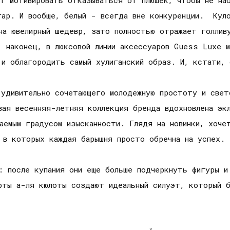
ут мотивировать отказываться от плюшек, чтобы не наб
гар. И вообще, белый - всегда вне конкуренции. Кул
на ювелирный шедевр, зато полностью отражает голли
, наконец, в люксовой линии аксессуаров Guess Luxe м
 и облагородить самый хулиганский образ. И, кстати,
 удивительно сочетающего молодежную простоту и свет
вая весенняя-летняя коллекция бренда вдохновлена экл
аемым градусом изысканности. Глядя на новинки, хоче
, в которых каждая барышня просто обречна на успех.
п: после купания они еще больше подчеркнуть фигуры и
рты а-ля кюлоты создают идеальный силуэт, который б