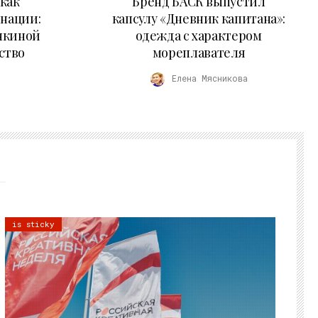
как
Бренд БАСК выпустил
 нации:
капсулу «Дневник капитана»:
нкиной
одежда с характером
ство
мореплавателя
Елена Мясникова
is sticky