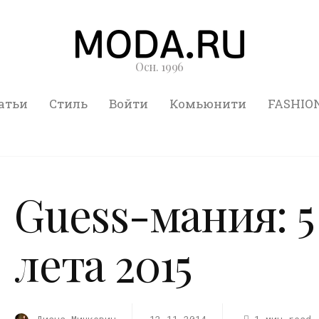
Осн. 1996
атьи
Стиль
Войти
Комьюнити
FASHIO
Guess-мания: 
лета 2015