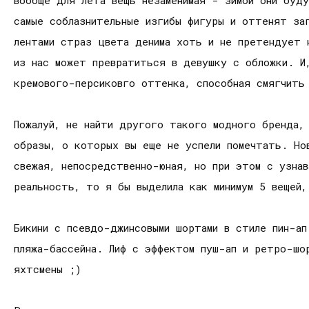
вообще для лета вещь незаменимая - зимой они буд
самые соблазнительные изгибы фигуры и оттенят за
лентами страз цвета денима хоть и не претендует 
из нас может превратиться в девушку с обложки. И
кремового-персиковго оттенка, способная смягчить
Пожалуй, не найти другого такого модного бренда,
образы, о которых вы еще не успели помечтать. Но
свежая, непосредственно-юная, но при этом с узнав
реальность, то я бы выделила как минимум 5 вещей
Бикини с псевдо-джинсовыми шортами в стиле пин-а
пляжа-бассейна. Лиф с эффектом пуш-ап и ретро-шо
яхтсмены ;)