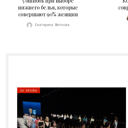
5 ошибок при выборе
К
нижнего белья, которые
сов
совершают 90% женщин
Екатерина Житкова
is sticky