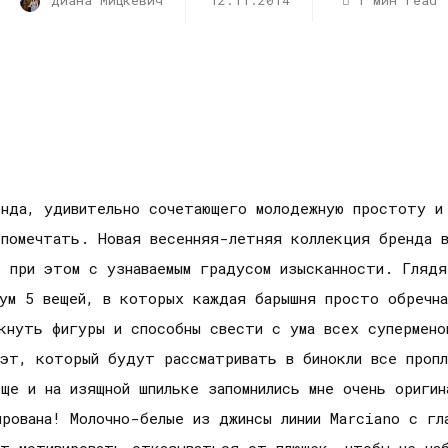
Диана Мицкевич
12.11.2014
1 мин read
енда, удивительно сочетающего молодежную простоту и
помечтать. Новая весенняя-летняя коллекция бренда в
о при этом с узнаваемым градусом изысканности. Глядя
мум 5 вещей, в которых каждая барышня просто обречна
ркнуть фигуры и способны свести с ума всех супермено
эт, который будут рассматривать в бинокли все проп
ще и на изящной шпильке запомнились мне очень оригин
рована! Молочно-белые из джинсы линии Marciano с гл