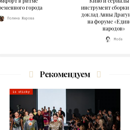
омфорт в ритме
Кино и сериалы 
ременного города
инструмент сборки
доклад Анны Драгу
Полина Жарова
на форуме «Един
народов»
Moda
Рекомендуем
is sticky