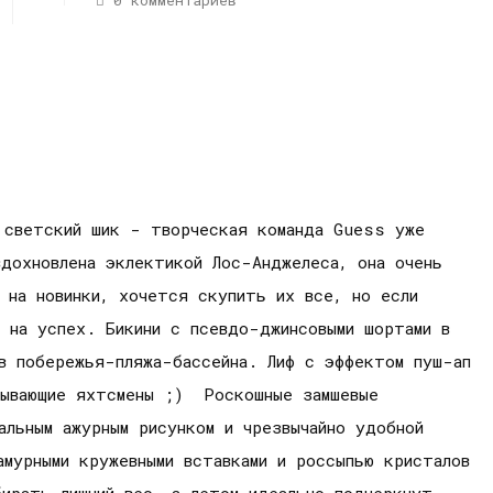
0 комментариев
 светский шик - творческая команда Guess уже
дохновлена эклектикой Лос-Анджелеса, она очень
 на новинки, хочется скупить их все, но если
 на успех. Бикини с псевдо-джинсовыми шортами в
в побережья-пляжа-бассейна. Лиф с эффектом пуш-ап
лывающие яхтсмены ;) Роскошные замшевые
альным ажурным рисунком и чрезвычайно удобной
амурными кружевными вставками и россыпью кристалов