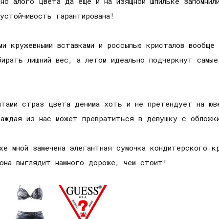
но алого цвета да еще и на изящной шпильке запомнили
устойчивость гарантирована!
ми кружевными вставками и россыпью кристалов вообще
бирать лишний вес, а летом идеально подчеркнут самы
нтами страз цвета денима хоть и не претендует на юв
аждая из нас может превратиться в девушку с обложк
xe мной замечена элегантная сумочка кондитерского к
 она выглядит намного дороже, чем стоит!