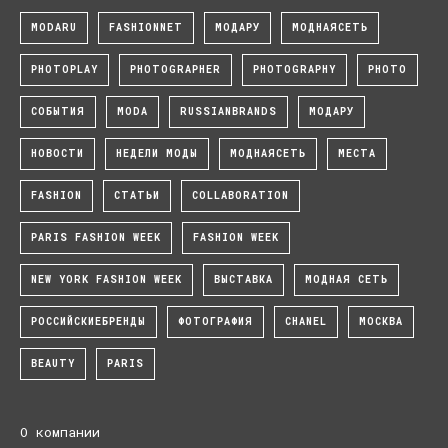
MODARU
FASHIONNET
МОДАРУ
МОДНАЯСЕТЬ
PHOTOPLAY
PHOTOGRAPHER
PHOTOGRAPHY
PHOTO
СОБЫТИЯ
MODA
RUSSIANBRANDS
МОДАРУ
НОВОСТИ
НЕДЕЛИ МОДЫ
МОДНАЯСЕТЬ
МЕСТА
FASHION
СТАТЬИ
COLLABORATION
PARIS FASHION WEEK
FASHION WEEK
NEW YORK FASHION WEEK
ВЫСТАВКА
МОДНАЯ СЕТЬ
РОССИЙСКИЕБРЕНДЫ
ФОТОГРАФИЯ
CHANEL
МОСКВА
BEAUTY
PARIS
О компании